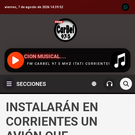
viernes, 7 de agosto de 2026 14:39:54
CION MUSICAL....
L 97.5 MHZ ITATI CORRIENTES - FM CARBEL 97.5 MHZ ITATI CO
EN VIVO
SECCIONES
INSTALARÁN EN
CORRIENTES UN